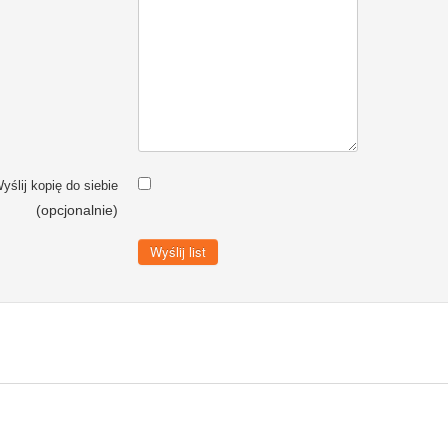
yślij kopię do siebie
(opcjonalnie)
Wyślij list