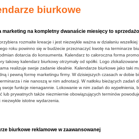
endarze biurkowe
 marketing na kompletny dwanaście miesięcy to sprzedaż
rzybiera rozmaite kreacje i jest niezwykle ważna w działaniu wszelkiej
ego roku powinno się w budżecie przeznaczyć kwotę na terminarze biurk
odmian dotarcia do konsumenta. Kalendarz to całoroczna forma promocj
óry takowy kalendarz biurkowy otrzymały od spółki. Logo zlokalizowane
lama realizuje swoje zadanie idealnie. Kalendarze biurkowe jako taki m
ną i pewną formę marketingu firmy. W dzisiejszych czasach w dobie biz
terminarza i nie nanoszą w nim adnotacji. W natłoku bieżących zadań 
ą swoje funkcje nienagannie. Lokowanie w nim zadań do wypełnienia, b
 lub prywatnych także niezmiernie obowiązujących terminów powoduje, ż
 niezwykle istotne wydarzenia.
rze biurkowe reklamowe w zaawansowanej