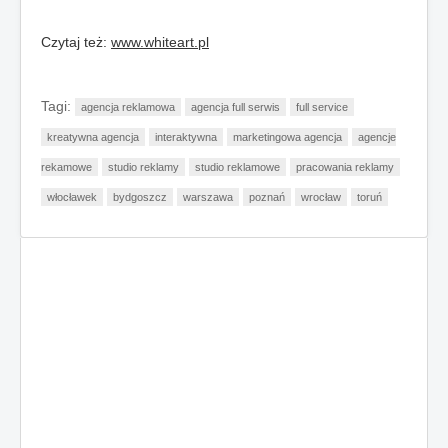
Czytaj też:
www.whiteart.pl
Tagi:
agencja reklamowa
agencja full serwis
full service
kreatywna agencja
interaktywna
marketingowa agencja
agencje
rekamowe
studio reklamy
studio reklamowe
pracowania reklamy
włocławek
bydgoszcz
warszawa
poznań
wrocław
toruń