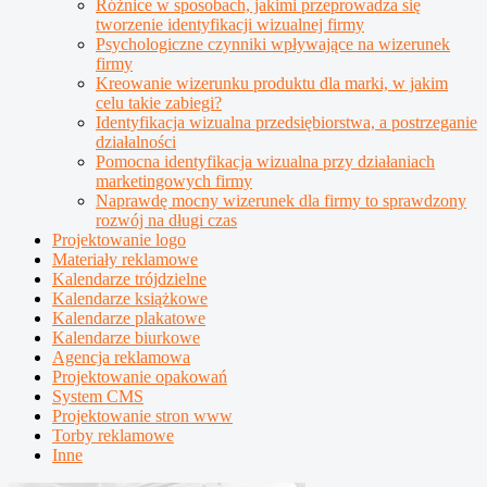
Różnice w sposobach, jakimi przeprowadza się
tworzenie identyfikacji wizualnej firmy
Psychologiczne czynniki wpływające na wizerunek
firmy
Kreowanie wizerunku produktu dla marki, w jakim
celu takie zabiegi?
Identyfikacja wizualna przedsiębiorstwa, a postrzeganie
działalności
Pomocna identyfikacja wizualna przy działaniach
marketingowych firmy
Naprawdę mocny wizerunek dla firmy to sprawdzony
rozwój na długi czas
Projektowanie logo
Materiały reklamowe
Kalendarze trójdzielne
Kalendarze książkowe
Kalendarze plakatowe
Kalendarze biurkowe
Agencja reklamowa
Projektowanie opakowań
System CMS
Projektowanie stron www
Torby reklamowe
Inne