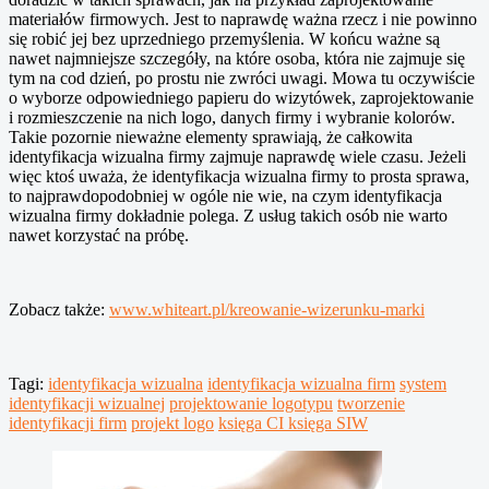
materiałów firmowych. Jest to naprawdę ważna rzecz i nie powinno
się robić jej bez uprzedniego przemyślenia. W końcu ważne są
nawet najmniejsze szczegóły, na które osoba, która nie zajmuje się
tym na cod dzień, po prostu nie zwróci uwagi. Mowa tu oczywiście
o wyborze odpowiedniego papieru do wizytówek, zaprojektowanie
i rozmieszczenie na nich logo, danych firmy i wybranie kolorów.
Takie pozornie nieważne elementy sprawiają, że całkowita
identyfikacja wizualna firmy zajmuje naprawdę wiele czasu. Jeżeli
więc ktoś uważa, że identyfikacja wizualna firmy to prosta sprawa,
to najprawdopodobniej w ogóle nie wie, na czym identyfikacja
wizualna firmy dokładnie polega. Z usług takich osób nie warto
nawet korzystać na próbę.
Zobacz także:
www.whiteart.pl/kreowanie-wizerunku-marki
Tagi:
identyfikacja wizualna
identyfikacja wizualna firm
system
identyfikacji wizualnej
projektowanie logotypu
tworzenie
identyfikacji firm
projekt logo
księga CI księga SIW