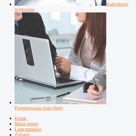
Kalendarze
trójdzielne
Projektowanie logo firmy
Home
Mapa strony
Lista tematów
Zaloguj