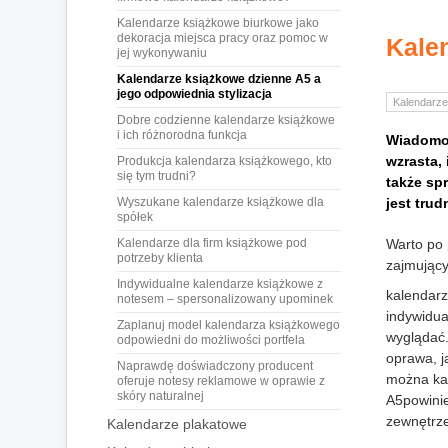
Kalendarze książkowe biurkowe jako
dekoracja miejsca pracy oraz pomoc w
Kalen
jej wykonywaniu
Kalendarze książkowe dzienne A5 a
jego odpowiednia stylizacja
Kalendarze
Dobre codzienne kalendarze książkowe
i ich różnorodna funkcja
Wiadomo 
wzrasta, 
Produkcja kalendarza książkowego, kto
się tym trudni?
także sp
Wyszukane kalendarze książkowe dla
jest trud
spółek
Kalendarze dla firm książkowe pod
Warto po 
potrzeby klienta
zajmujący
Indywidualne kalendarze książkowe z
kalendar
notesem – spersonalizowany upominek
indywidua
Zaplanuj model kalendarza książkowego
wyglądać.
odpowiedni do możliwości portfela
oprawa, ja
Naprawdę doświadczony producent
można kal
oferuje notesy reklamowe w oprawie z
skóry naturalnej
A5powinie
zewnętrze
Kalendarze plakatowe