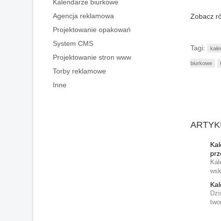
Kalendarze biurkowe
Agencja reklamowa
Zobacz r
Projektowanie opakowań
System CMS
Tagi:
kale
Projektowanie stron www
biurkowe
Torby reklamowe
Inne
ARTYK
Kal
prz
Kal
wsk
Kal
Dzi
two