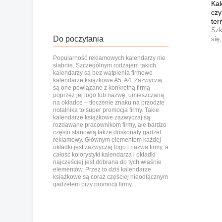
Kal
czy
ter
Szk
Do poczytania
się
Popularność reklamowych kalendarzy nie
słabnie. Szczególnym rodzajem takich
kalendarzy są bez wątpienia
firmowe
kalendarze książkowe A5, A4.
Zazwyczaj
są one powiązane z konkretną firmą
poprzez jej logo lub nazwę, umieszczaną
na okładce – tłoczenie znaku na przodzie
notatnika to super promocja firmy. Takie
kalendarze książkowe zazwyczaj
są
rozdawane pracownikom firmy, ale bardzo
często stanowią także doskonały gadżet
reklamowy. Głównym elementem każdej
okładki jest zazwyczaj logo i nazwa firmy, a
całość kolorystyki kalendarza i okładki
najczęściej jest dobrana do tych właśnie
elementów. Przez to dziś kalendarze
książkowe są coraz częściej nieodłącznym
gadżetem przy promocji firmy.