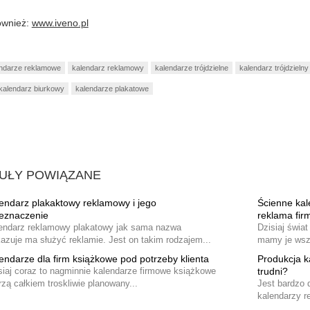
ównież:
www.iveno.pl
ndarze reklamowe
kalendarz reklamowy
kalendarze trójdzielne
kalendarz trójdzielny
kalendarz biurkowy
kalendarze plakatowe
UŁY POWIĄZANE
endarz plakaktowy reklamowy i jego
Ścienne kal
eznaczenie
reklama fir
endarz reklamowy plakatowy jak sama nazwa
Dzisiaj świa
azuje ma służyć reklamie. Jest on takim rodzajem...
mamy je wszę
endarze dla firm książkowe pod potrzeby klienta
Produkcja k
siaj coraz to nagminnie kalendarze firmowe książkowe
trudni?
rzą całkiem troskliwie planowany...
Jest bardzo 
kalendarzy r