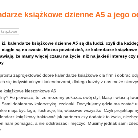
darze książkowe dzienne A5 a jego od
 książkowe
iż, kalendarze książkowe dzienne A5 są dla ludzi, czyli dla każde
i ciągle są na czasie. Można powiedzieć, że kalendarze książkowe
rawiają, że mamy więcej czasu na życie, niż na jakieś interesy c
ny.
prostu zaprojektować dobre kalendarze książkowe dla firm i dobrać odpo
ch się indywidualnymi kalendarzami, dlatego każdy z nas może skorzys
ze książkowe kieszonkowe A6
lny? Po pierwsze, to, że możemy pokazać swój styl, klasę i własną twa
 Sami dobieramy kolorystykę, czcionki. Decydujemy gdzie ma zostać u
kie mają być loga, ilustracje, tła, właściwie wszystko. Czyli projektuje
endarz książkowy traktować jak partnera czy dodatek to życia, niezbę
n nam pomagać, a nie odstraszać i męczyć. Musimy jednak sami zdecy
.