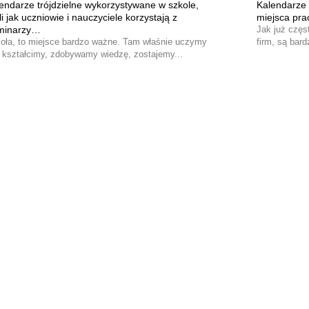
endarze trójdzielne wykorzystywane w szkole,
Kalendarze 
li jak uczniowie i nauczyciele korzystają z
miejsca pra
minarzy…
Jak już czę
oła, to miejsce bardzo ważne. Tam właśnie uczymy
firm, są bar
, kształcimy, zdobywamy wiedzę, zostajemy...