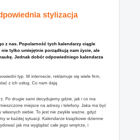
powiednia stylizacja
go z nas. Popularność tych kalendarzy ciągle
 nie tylko umiejętnie porządkują nam życie, ale
zy naukę. Jednak dobór odpowiedniego kalendarza
wiedni typ. W internecie, reklamuje się wiele firm,
tać z ich usług. Co nam dają
rz. Po drugie sami decydujemy gdzie, jak i co ma
mieszczone miejsce na adresy i telefony. Jaka ma być
my własnych siebie. To jest nie zwykle ważne, gdyż
dny w każdej sytuacji. Kalendarze książkowe dzienne
dować jak ma wyglądać całe jego wnętrze, i