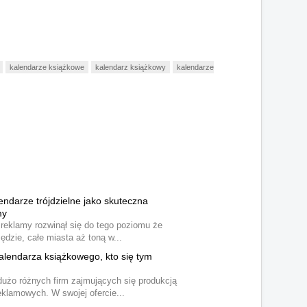
kalendarze książkowe
kalendarz książkowy
kalendarze
endarze trójdzielne jako skuteczna
my
t reklamy rozwinął się do tego poziomu że
dzie, całe miasta aż toną w...
alendarza książkowego, kto się tym
dużo różnych firm zajmujących się produkcją
eklamowych. W swojej ofercie...