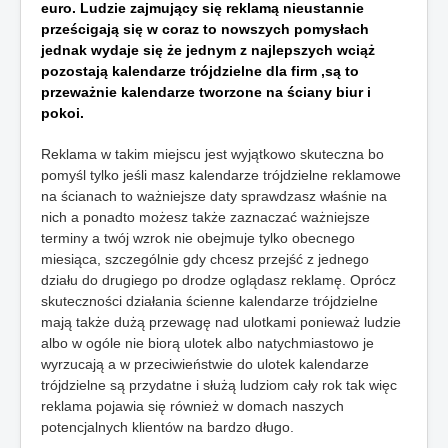
euro. Ludzie zajmujący się reklamą nieustannie
prześcigają się w coraz to nowszych pomysłach
jednak wydaje się że jednym z najlepszych wciąż
pozostają kalendarze trójdzielne dla firm ,są to
przeważnie kalendarze tworzone na ściany biur i
pokoi.
Reklama w takim miejscu jest wyjątkowo skuteczna bo
pomyśl tylko jeśli masz kalendarze trójdzielne reklamowe
na ścianach to ważniejsze daty sprawdzasz właśnie na
nich a ponadto możesz także zaznaczać ważniejsze
terminy a twój wzrok nie obejmuje tylko obecnego
miesiąca, szczególnie gdy chcesz przejść z jednego
działu do drugiego po drodze oglądasz reklamę. Oprócz
skuteczności działania ścienne kalendarze trójdzielne
mają także dużą przewagę nad ulotkami ponieważ ludzie
albo w ogóle nie biorą ulotek albo natychmiastowo je
wyrzucają a w przeciwieństwie do ulotek kalendarze
trójdzielne są przydatne i służą ludziom cały rok tak więc
reklama pojawia się również w domach naszych
potencjalnych klientów na bardzo długo.